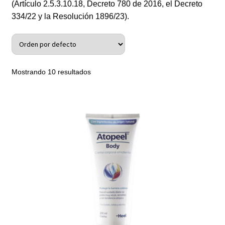
(Artículo 2.5.3.10.18, Decreto 780 de 2016, el Decreto
334/22 y la Resolución 1896/23).
Política de protección y tratamiento de datos personales
TÉRMINOS Y CONDICIONES
Tienda
Mostrando 10 resultados