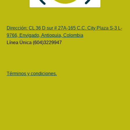
Dirección:
CL 36 D sur # 27A-165 C.C. City Plaza S-3 L-
9766, Envigado, Antioquia, Colombia
Línea Única (604)3229947
Términos y condiciones.