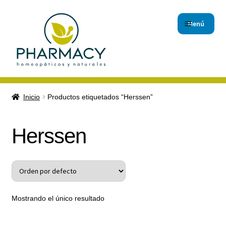
Menú
Inicio
Inicio
Productos etiquetados “Herssen”
Carrito de compras
Herssen
Checkout
Contáctanos
Magistrales
Mostrando el único resultado
Nuestro Blog