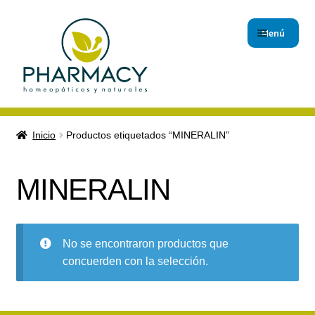
Menú
Inicio
Inicio
Productos etiquetados “MINERALIN”
Carrito de compras
MINERALIN
Checkout
Contáctanos
No se encontraron productos que
concuerden con la selección.
Magistrales
Nuestro Blog