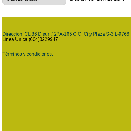
Mostrando el único resultado
Dirección:
CL 36 D sur # 27A-165 C.C. City Plaza S-3 L-9766,
Línea Única (604)3229947
Términos y condiciones.