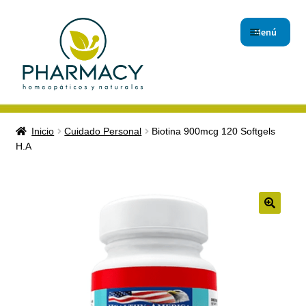
Menú
Inicio
Inicio
Cuidado Personal
Biotina 900mcg 120 Softgels
H.A
Carrito de compras
Checkout
Contáctanos
🔍
Magistrales
Nuestro Blog