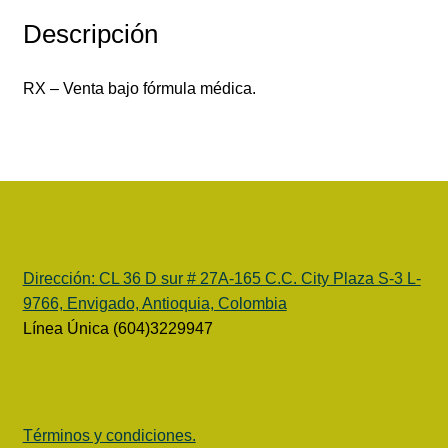
Descripción
RX – Venta bajo fórmula médica.
Dirección:
CL 36 D sur # 27A-165 C.C. City Plaza S-3 L-
9766, Envigado, Antioquia, Colombia
Línea Única (604)3229947
Términos y condiciones.