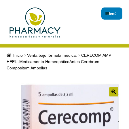
Menú
Inicio
Inicio
Venta bajo fórmula médica.
CERECOM AMP
HEEL -Medicamento HomeopáticoAntes Cerebrum
Carrito de compras
Compositum Ampollas
Checkout
Contáctanos
🔍
Magistrales
Nuestro Blog