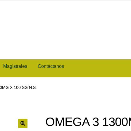
Magistrales
Contáctanos
anos
Magistrales
Nuestro Blog
0MG X 100 SG N.S.
os personales
TÉRMINOS Y CONDICIONES
Tienda
OMEGA 3 1300