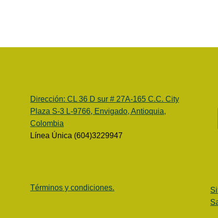
Dirección:
CL 36 D sur # 27A-165 C.C. City
Plaza S-3 L-9766, Envigado, Antioquia,
Colombia
Línea Única (604)3229947
Términos y condiciones.
Si
Sa