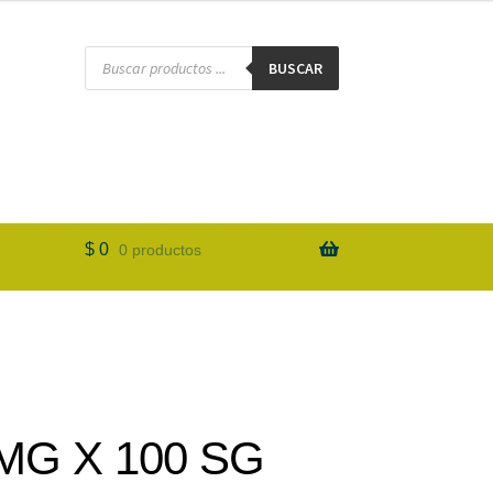
BUSCAR
$
0
0 productos
MG X 100 SG