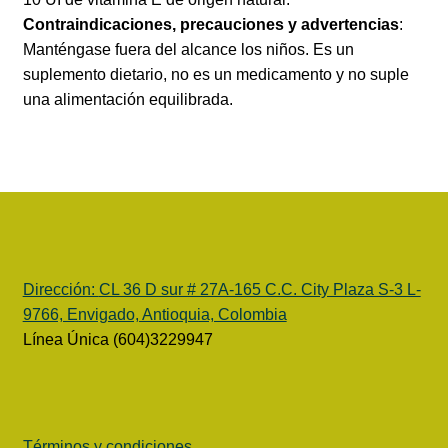
Contraindicaciones, precauciones y advertencias
:
Manténgase fuera del alcance los niños. Es un
suplemento dietario, no es un medicamento y no suple
una alimentación equilibrada.
Dirección:
CL 36 D sur # 27A-165 C.C. City Plaza S-3 L-
9766, Envigado, Antioquia, Colombia
Línea Única (604)3229947
Términos y condiciones.