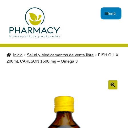
Menú
Inicio
Inicio
Salud y Medicamentos de venta libre
FISH OIL X
200mL CARLSON 1600 mg – Omega 3
Carrito de compras
Checkout
Contáctanos
🔍
Magistrales
Nuestro Blog