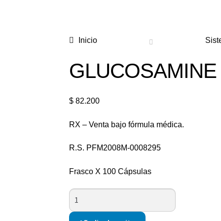
o
Magistrales
s
Nuestro
Inicio
Sist
Blog
GLUCOSAMINE &
Política de
protección
y
$
82.200
tratamiento
de datos
RX – Venta bajo fórmula médica.
personales
R.S. PFM2008M-0008295
TÉRMINOS Y
CONDICIONES
Frasco X 100 Cápsulas
Tienda
GLUCOSAMINE
&CHOND
750