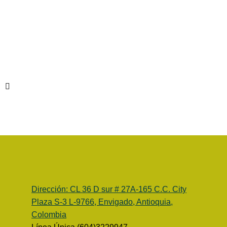
Dirección:
CL 36 D sur # 27A-165 C.C. City
Plaza S-3 L-9766, Envigado, Antioquia,
Colombia