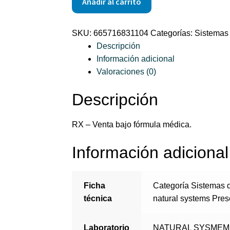
Añadir al carrito
MG
X
SKU:
665716831104
Categorías:
Sistemas 
100
Descripción
CAPS
Información adicional
N.S.
Valoraciones (0)
cantidad
Descripción
RX – Venta bajo fórmula médica.
Información adicional
Ficha
Categoría Sistemas 
técnica
natural systems Pre
Laboratorio
NATURAL SYSMEM