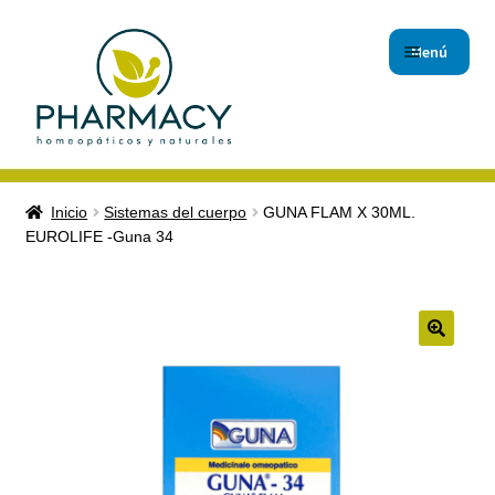
Menú
Inicio
Inicio
Sistemas del cuerpo
GUNA FLAM X 30ML.
EUROLIFE -Guna 34
Carrito de compras
Checkout
Contáctanos
Magistrales
Nuestro Blog