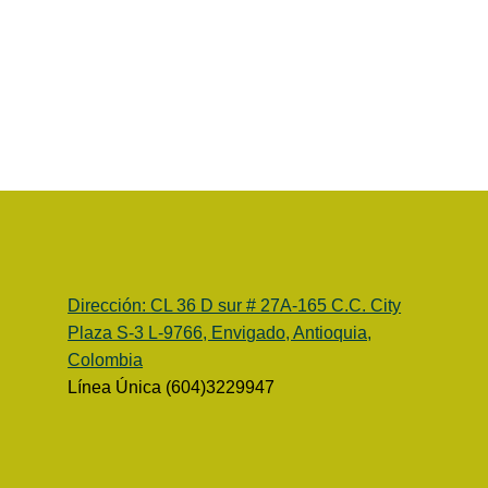
Dirección:
CL 36 D sur # 27A-165 C.C. City
Plaza S-3 L-9766, Envigado, Antioquia,
Colombia
Línea Única (604)3229947