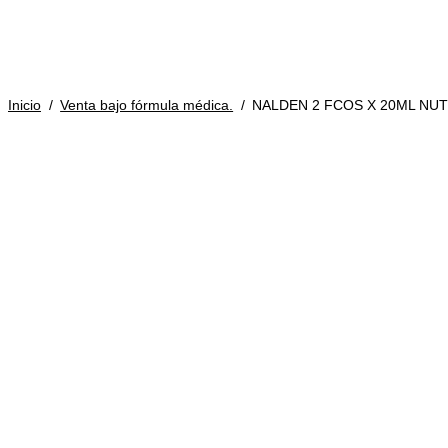
$
0
0
productos
Inicio
/
Venta bajo fórmula médica.
/
NALDEN 2 FCOS X 20ML NUTR