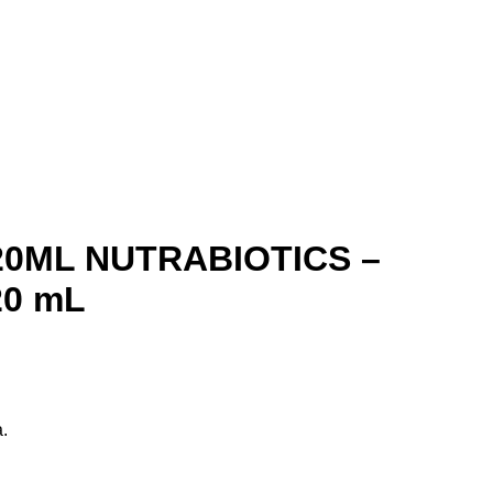
20ML NUTRABIOTICS –
20 mL
a.