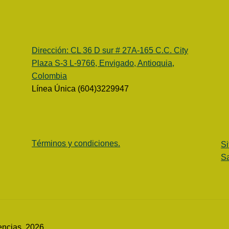
Dirección:
CL 36 D sur # 27A-165 C.C. City
Plaza S-3 L-9766, Envigado, Antioquia,
Colombia
Línea Única (604)3229947
Términos y condiciones.
Si
Sa
encias. 2026