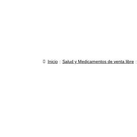
t
o
Magistrales
s
Contáctanos
Inicio
Inicio
Salud y Medicamentos de venta libre
Carrito
de
compras
Checkout
Contáctanos