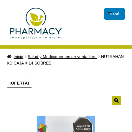
Menú
Inicio
Inicio
Salud y Medicamentos de venta libre
NUTRAHAN
KD CAJA X 14 SOBRES
Carrito de compras
Checkout
¡OFERTA!
Contáctanos
🔍
Magistrales
Nuestro Blog