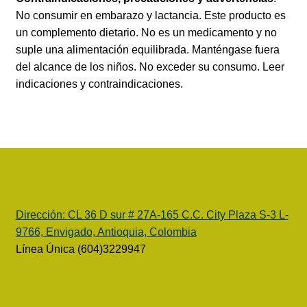
No consumir en embarazo y lactancia. Este producto es
un complemento dietario. No es un medicamento y no
suple una alimentación equilibrada. Manténgase fuera
del alcance de los niños. No exceder su consumo. Leer
indicaciones y contraindicaciones.
Dirección:
CL 36 D sur # 27A-165 C.C. City Plaza S-3 L-
9766, Envigado, Antioquia, Colombia
Línea Única (604)3229947