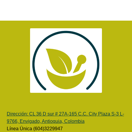
Dirección:
CL 36 D sur # 27A-165 C.C. City Plaza S-3 L-
9766, Envigado, Antioquia, Colombia
Línea Única (604)3229947