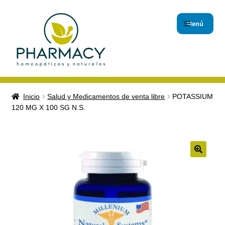
Menú
Inicio
Inicio
Salud y Medicamentos de venta libre
POTASSIUM
120 MG X 100 SG N.S.
Carrito de compras
Checkout
Contáctanos
🔍
Magistrales
Nuestro Blog