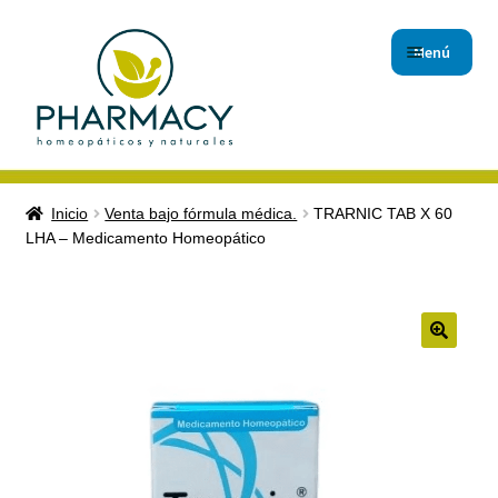
Menú
Inicio
Inicio
Venta bajo fórmula médica.
TRARNIC TAB X 60
LHA – Medicamento Homeopático
Carrito de compras
Checkout
Contáctanos
Magistrales
Nuestro Blog