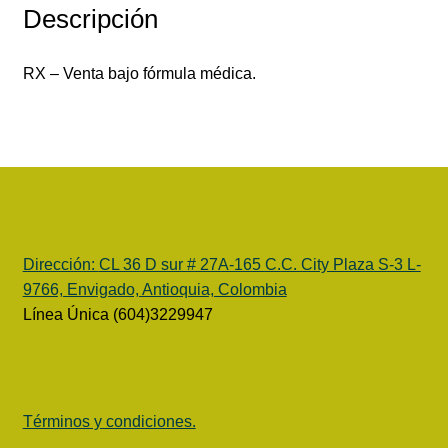
Descripción
RX – Venta bajo fórmula médica.
Dirección:
CL 36 D sur # 27A-165 C.C. City Plaza S-3 L-
9766, Envigado, Antioquia, Colombia
Línea Única (604)3229947
Términos y condiciones.