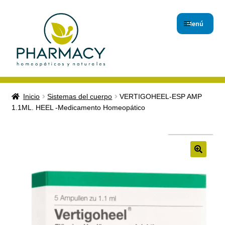
Menú
Inicio
Inicio
Sistemas del cuerpo
VERTIGOHEEL-ESP AMP
1.1ML. HEEL -Medicamento Homeopático
Carrito de compras
Checkout
Contáctanos
Magistrales
Nuestro Blog