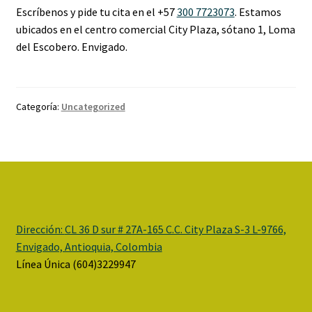
Escríbenos y pide tu cita en el +57
300 7723073
. Estamos
ubicados en el centro comercial City Plaza, sótano 1, Loma
del Escobero. Envigado.
Categoría:
Uncategorized
Dirección:
CL 36 D sur # 27A-165 C.C. City Plaza S-3 L-9766,
Envigado, Antioquia, Colombia
Línea Única (604)3229947