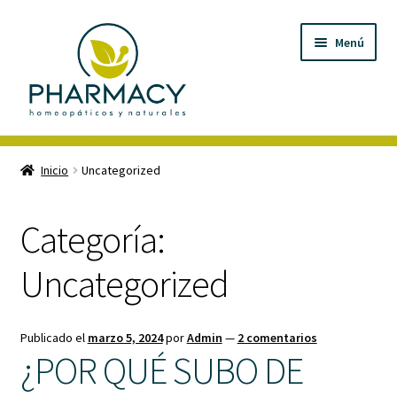
Menú
Inicio
Inicio
Uncategorized
Carrito de compras
Categoría:
Checkout
Uncategorized
Contáctanos
Magistrales
Publicado el
marzo 5, 2024
por
Admin
—
2 comentarios
¿POR QUÉ SUBO DE
Nuestro Blog