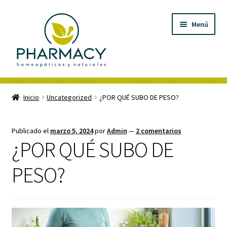
Menú
Inicio
Inicio
Uncategorized
¿POR QUÉ SUBO DE PESO?
Carrito de compras
Publicado el
marzo 5, 2024
por
Admin
—
2 comentarios
Checkout
¿POR QUÉ SUBO DE
Contáctanos
PESO?
Magistrales
Nuestro Blog