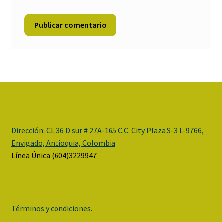
Dirección:
CL 36 D sur # 27A-165 C.C. City Plaza S-3 L-9766,
Envigado, Antioquia, Colombia
Línea Única (604)3229947
Términos y condiciones.