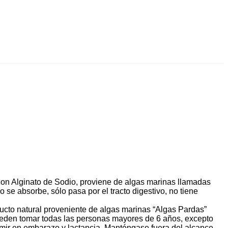
on Alginato de Sodio,
proviene de algas marinas llamadas
o se absorbe, sólo pasa por el tracto digestivo, no tiene
ucto natural proveniente de algas marinas “Algas Pardas”
eden tomar todas las personas mayores de 6 años, excepto
ir en embarazo y lactancia. Manténgase fuera del alcance