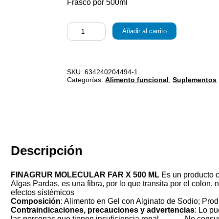
Frasco por 500ml
Añadir al carrito
SKU:
634240204494-1
Categorías:
Alimento funcional
,
Suplementos
Descripción
FINAGRUR MOLECULAR FAR X 500 ML
Es un producto c
Algas Pardas,
es una fibra, por lo que transita por el colon,
n
efectos sistémicos
Composición
:
Alimento en Gel con Alginato de Sodio;
Prod
Contraindicaciones, precauciones y advertencias
:
Lo pu
las personas que tienen insuficiencia renal.
_____
No consum