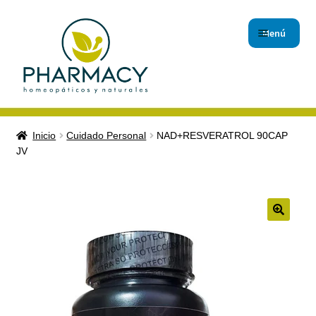
Menú
Inicio
Inicio
Cuidado Personal
NAD+RESVERATROL 90CAP
JV
Carrito de compras
Checkout
Contáctanos
Magistrales
Nuestro Blog