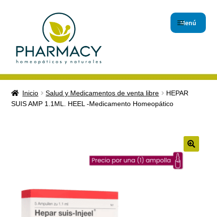
Menú
Inicio
Inicio
Salud y Medicamentos de venta libre
HEPAR
SUIS AMP 1.1ML. HEEL -Medicamento Homeopático
Carrito de compras
Checkout
Contáctanos
🔍
Magistrales
Nuestro Blog