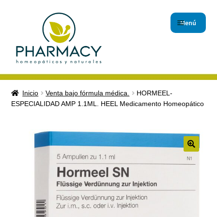
Menú
Inicio
Inicio
Venta bajo fórmula médica.
HORMEEL-
ESPECIALIDAD AMP 1.1ML. HEEL Medicamento Homeopático
Carrito de compras
Checkout
Contáctanos
🔍
Magistrales
Nuestro Blog