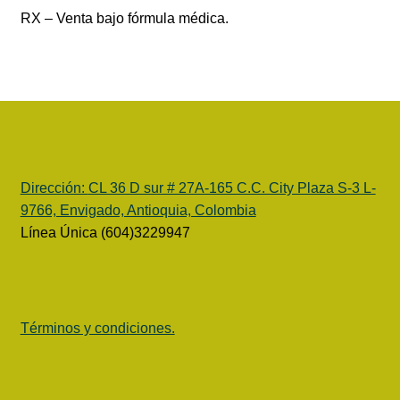
RX – Venta bajo fórmula médica.
Dirección:
CL 36 D sur # 27A-165 C.C. City Plaza S-3 L-
9766, Envigado, Antioquia, Colombia
Línea Única (604)3229947
Términos y condiciones.