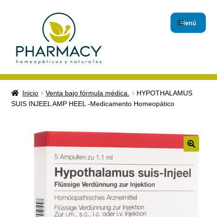
Menú
Inicio
Inicio
Venta bajo fórmula médica.
HYPOTHALAMUS
SUIS INJEEL AMP HEEL -Medicamento Homeopático
Carrito de compras
Checkout
Contáctanos
🔍
Magistrales
Nuestro Blog