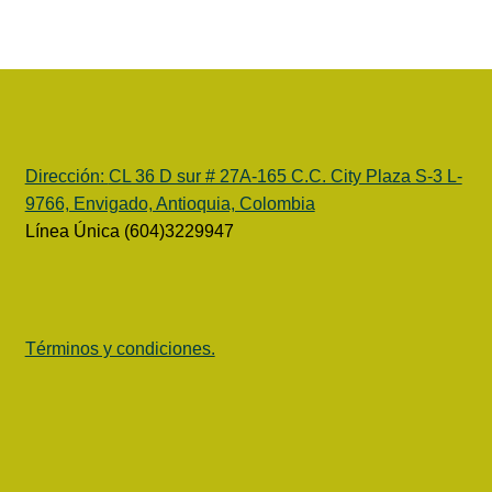
Dirección:
CL 36 D sur # 27A-165 C.C. City Plaza S-3 L-
9766, Envigado, Antioquia, Colombia
Línea Única (604)3229947
Términos y condiciones.